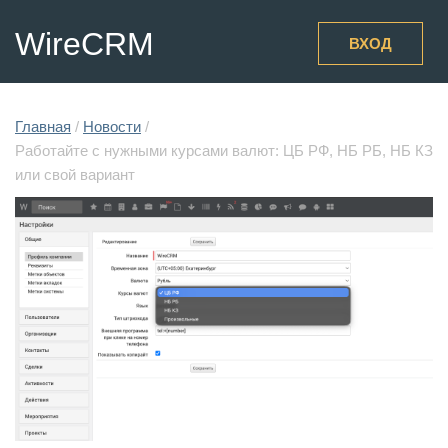
WireCRM
ВХОД
Главная
/
Новости
/
Работайте с нужными курсами валют: ЦБ РФ, НБ РБ, НБ КЗ
или свой вариант