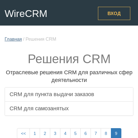
WireCRM
ВХОД
Главная
/
Решения CRM
Решения CRM
Отраслевые решения CRM для различных сфер
деятельности
CRM для пункта выдачи заказов
CRM для самозанятых
<<
1
2
3
4
5
6
7
8
9