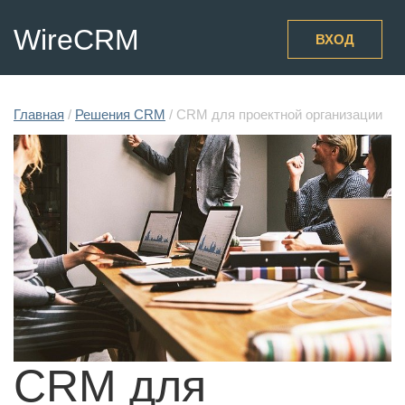
WireCRM
ВХОД
Главная
/
Решения CRM
/
CRM для проектной организации
CRM для